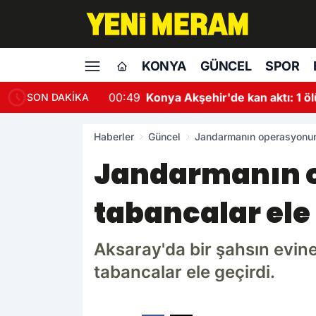
KONYA
GÜNCEL
SPOR
00:49
Konya Akşehir'de kan aktı: 1 öl
SON DAKİKA
Haberler
Güncel
Jandarmanın operasyonund
Jandarmanın 
tabancalar ele 
Aksaray'da bir şahsın evi
tabancalar ele geçirdi.