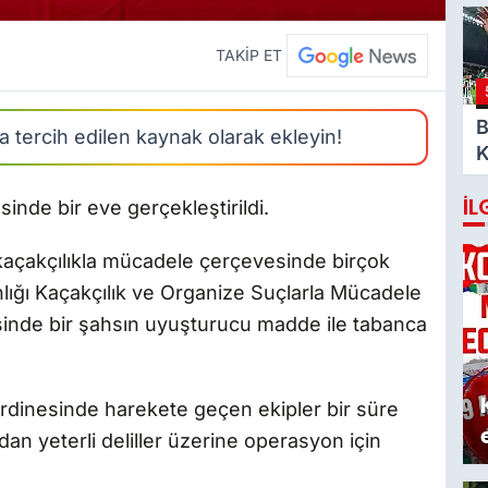
o
A
TAKİP ET
B
 tercih edilen kaynak olarak ekleyin!
K
K
İL
v
inde bir eve gerçekleştirildi.
 kaçakçılıkla mücadele çerçevesinde birçok
lığı Kaçakçılık ve Organize Suçlarla Mücadele
sinde bir şahsın uyuşturucu madde ile tabanca
rdinesinde harekete geçen ekipler bir süre
ndan yeterli deliller üzerine operasyon için