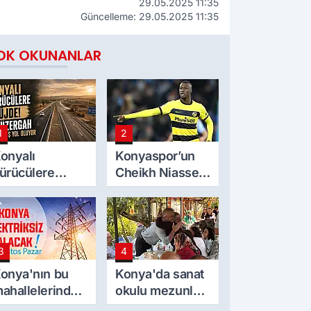
29.05.2025 11:35
Güncelleme: 29.05.2025 11:35
OK OKUNANLAR
1
2
onyalı
Konyaspor’un
ürücülere
Cheikh Niasse
üjde! O
ilgisi
üzergah
ölünmüş yol
luyor
3
4
onya'nın bu
Konya'da sanat
ahallelerinde
okulu mezunları
lektrik
yarım asır sonra