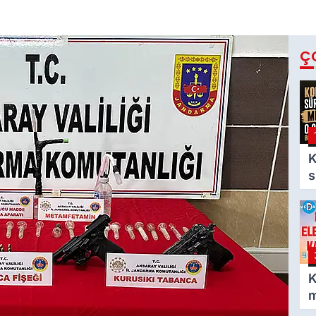
Ç
K
s
m
g
b
o
K
m
e