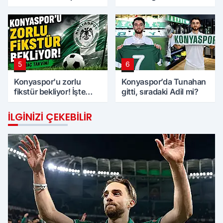
Panel’e ziyaret
5
6
Konyaspor'u zorlu
Konyaspor’da Tunahan
fikstür bekliyor! İşte
gitti, sıradaki Adil mi?
maç takvimi
İLGINIZI ÇEKEBILIR