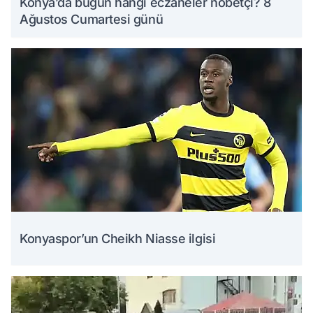
Konya’da bugün hangi eczaneler nöbetçi? 8
Ağustos Cumartesi günü
Konyaspor’un Cheikh Niasse ilgisi