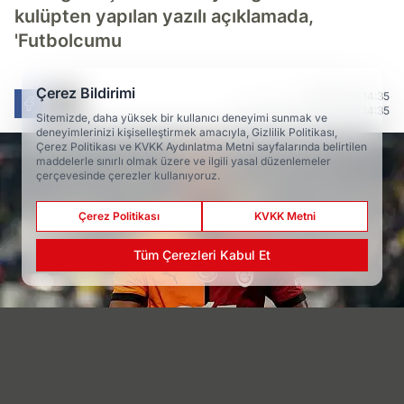
kulüpten yapılan yazılı açıklamada,
'Futbolcumu
Çerez Bildirimi
23.03.2026 14:35
Güncelleme: 23.03.2026 14:35
Sitemizde, daha yüksek bir kullanıcı deneyimi sunmak ve
deneyimlerinizi kişiselleştirmek amacıyla, Gizlilik Politikası,
Çerez Politikası ve KVKK Aydınlatma Metni sayfalarında belirtilen
maddelerle sınırlı olmak üzere ve ilgili yasal düzenlemeler
çerçevesinde çerezler kullanıyoruz.
Çerez Politikası
KVKK Metni
Tüm Çerezleri Kabul Et
Haber Merkezi
TAKİP ET
Editöryal