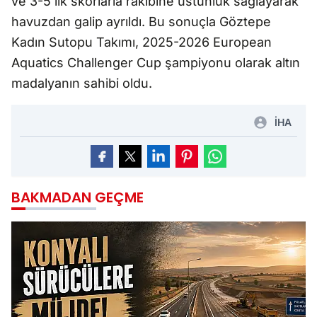
ve 3-5’lik skorlarla rakibine üstünlük sağlayarak
havuzdan galip ayrıldı. Bu sonuçla Göztepe
Kadın Sutopu Takımı, 2025-2026 European
Aquatics Challenger Cup şampiyonu olarak altın
madalyanın sahibi oldu.
İHA
BAKMADAN GEÇME