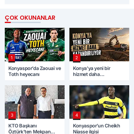
ÇOK OKUNANLAR
1
2
Konyaspor’da Zaouai ve
Konya’ya yeni bir
Toth heyecanı
hizmet daha
kazandırılıyor
3
4
KTO Başkanı
Konyaspor’un Cheikh
Öztürk’ten Mekpan
Niasse ilgisi