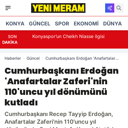
KONYA
GÜNCEL
SPOR
EKONOMI
DÜNYA
tçi? 8
Konyaspor’un Cheikh Niasse ilgisi
SON
DAKİKA
Haberler
Güncel
Cumhurbaşkanı Erdoğan 'Anafartalar
Zaferi'nin 110'uncu yıl dönümünü kutladı
Cumhurbaşkanı Erdoğan
'Anafartalar Zaferi'nin
110'uncu yıl dönümünü
kutladı
Cumhurbaşkanı Recep Tayyip Erdoğan,
Anafartalar Zaferi'nin 110'uncu yıl