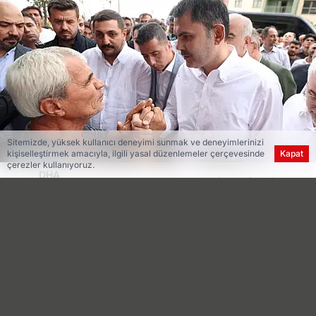
Sitemizde, yüksek kullanıcı deneyimi sunmak ve deneyimlerinizi
kişiselleştirmek amacıyla, ilgili yasal düzenlemeler çerçevesinde
Kapat
çerezler kullanıyoruz.
DHA
TAKİP ET
Demirören Haber Ajansı
Yeni Meram
kaynağını Google'da tercih edilen
kaynak olarak ekleyin!
Çevre, Şehircilik ve İklim Değişikliği Bakanı
Murat Kurum, kentteki deprem konutları