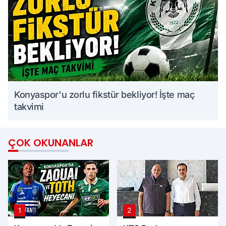
Konyaspor'u zorlu fikstür bekliyor! İşte maç
takvimi
ÇOK OKUNANLAR
1
2