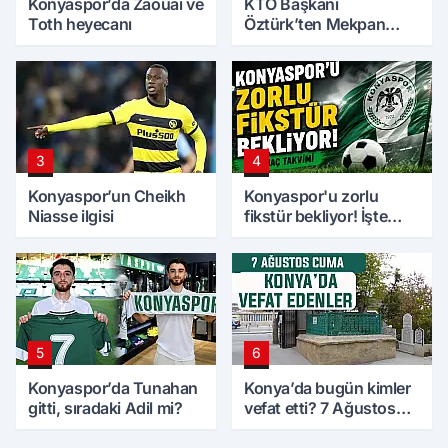
Konyaspor’da Zaouai ve
KTO Başkanı
Toth heyecanı
Öztürk’ten Mekpan
Panel’e ziyaret
3
4
Konyaspor’un Cheikh
Konyaspor'u zorlu
Niasse ilgisi
fikstür bekliyor! İşte
maç takvimi
5
6
Konyaspor’da Tunahan
Konya’da bugün kimler
gitti, sıradaki Adil mi?
vefat etti? 7 Ağustos
Cuma günü