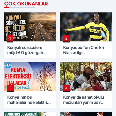
ÇOK OKUNANLAR
1
2
Konyalı sürücülere
Konyaspor’un Cheikh
müjde! O güzergah
Niasse ilgisi
bölünmüş yol oluyor
3
4
Konya'nın bu
Konya'da sanat okulu
mahallelerinde elektrik
mezunları yarım asır
olmayacak! 9 Ağustos
sonra bir araya geldi
Pazar