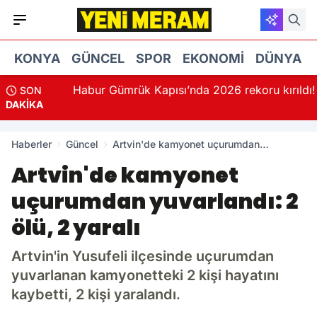
KONYA
GÜNCEL
SPOR
EKONOMI
DÜNYA
!
Habur Gümrük Kapısı’nda 2026 rekoru kırıldı!
SON
DAKİKA
Haberler
Güncel
Artvin'de kamyonet uçurumdan
yuvarlandı: 2 ölü, 2 yaralı
Artvin'de kamyonet
uçurumdan yuvarlandı: 2
ölü, 2 yaralı
Artvin'in Yusufeli ilçesinde uçurumdan
yuvarlanan kamyonetteki 2 kişi hayatını
kaybetti, 2 kişi yaralandı.