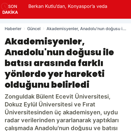
Berkan Kutlu’dan, Konyaspor’a veda
SON
DAKİKA
Haberler
Güncel
Akademisyenler, Anadolu'nun doğusu ile
batısı arasında farklı yönlerde yer
Akademisyenler,
hareketi olduğunu belirledi
Anadolu'nun doğusu ile
batısı arasında farklı
yönlerde yer hareketi
olduğunu belirledi
Zonguldak Bülent Ecevit Üniversitesi,
Dokuz Eylül Üniversitesi ve Fırat
Üniversitesinden üç akademisyen, uydu
radar verilerinden yararlanarak yaptıkları
çalışmada Anadolu'nun doğusu ve batısı