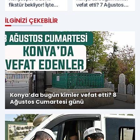
fikstür bekliyor! İşte
vefat etti? 7 Ağustos
maç takvimi
Cuma günü
İLGINIZI ÇEKEBILIR
Konya’da bugün kimler vefat etti? 8
Ağustos Cumartesi günü