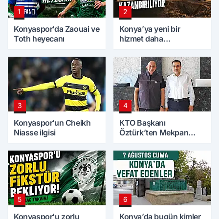
1
2
Konyaspor’da Zaouai ve
Konya’ya yeni bir
Toth heyecanı
hizmet daha
kazandırılıyor
3
4
Konyaspor’un Cheikh
KTO Başkanı
Niasse ilgisi
Öztürk’ten Mekpan
Panel’e ziyaret
5
6
Konyaspor'u zorlu
Konya’da bugün kimler